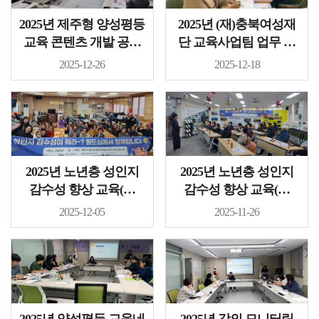
2025년 제주형 양성평등
2025년 (재)충북여성재
교육 콘텐츠 개발 공유
단 교육사업팀 업무 공
회의..
유 간담회 ..
2025-12-26
2025-12-18
2025년 노년층 성인지
2025년 노년층 성인지
감수성 향상 교육(시
감수성 향상 교육(시
범)_산지경로당..
범)_일도1동 칠성경로..
2025-12-05
2025-11-26