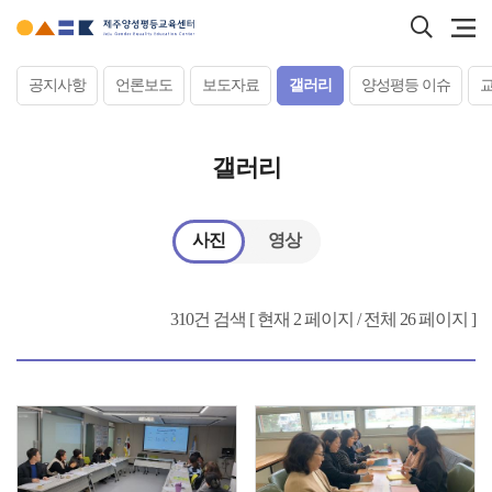
본문
검색
바로가기
바로
서브컨텐츠
공지사항
언론보도
보도자료
갤러리
양성평등 이슈
갤러리
사진
영상
310건 검색 [ 현재 2 페이지 / 전체 26 페이지 ]