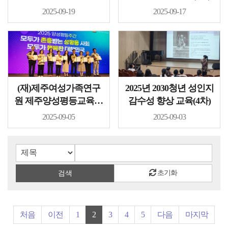
원 전문과정..
2025-09-19
2025-09-17
(재)제주여성가족연구
2025년 2030청년 성인지
원 제주양성평등교육센
감수성 향상 교육(4차)
터 2025년 양성평등..
2025-09-05
2025-09-03
검색입력칸
검색버튼
초기화
검색
처음
이전
1
2
3
4
5
다음
마지막