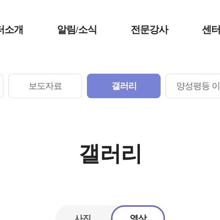
터소개
알림/소식
전문강사
센
보도자료
갤러리
양성평등 
갤러리
사진
영상