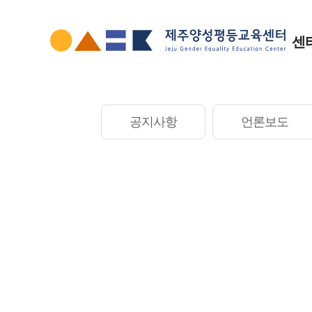
본문
바로가기
주메뉴
센
서브컨텐츠
공지사항
언론보도