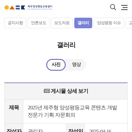
본문
검색
바로가기
바로
서브컨텐츠
공지사항
언론보도
보도자료
갤러리
양성평등 이슈
갤러리
사진
영상
게시물 상세 보기
제목
2025년 제주형 양성평등교육 콘텐츠 개발
전문가 기획 자문회의
작성자
관리자
작성일
2025-04-16