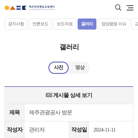
본문
검색
바로가기
바로
서브컨텐츠
공지사항
언론보도
보도자료
갤러리
양성평등 이슈
갤러리
사진
영상
게시물 상세 보기
제목
제주관광공사 방문
작성자
관리자
작성일
2024-11-11